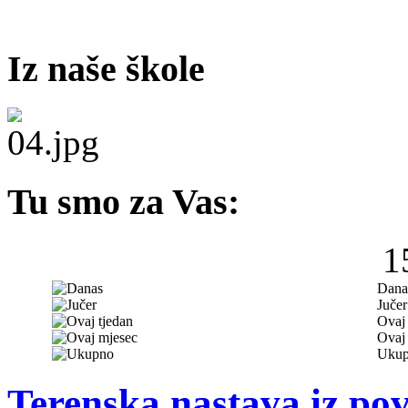
Iz naše škole
Tu smo za Vas:
1
Dana
Jučer
Ovaj 
Ovaj
Uku
Terenska nastava iz povi