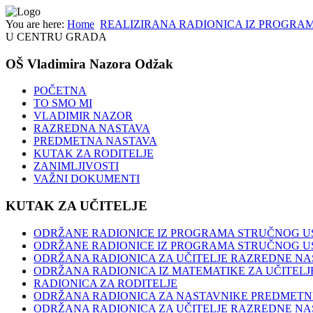
You are here:
Home
REALIZIRANA RADIONICA IZ PROGRA
U CENTRU GRADA
OŠ Vladimira Nazora Odžak
POČETNA
TO SMO MI
VLADIMIR NAZOR
RAZREDNA NASTAVA
PREDMETNA NASTAVA
KUTAK ZA RODITELJE
ZANIMLJIVOSTI
VAŽNI DOKUMENTI
KUTAK ZA UČITELJE
ODRŽANE RADIONICE IZ PROGRAMA STRUČNOG US
ODRŽANE RADIONICE IZ PROGRAMA STRUČNOG U
ODRŽANA RADIONICA ZA UČITELJE RAZREDNE NA
ODRŽANA RADIONICA IZ MATEMATIKE ZA UČITEL
RADIONICA ZA RODITELJE
ODRŽANA RADIONICA ZA NASTAVNIKE PREDMETNE
ODRŽANA RADIONICA ZA UČITELJE RAZREDNE NA