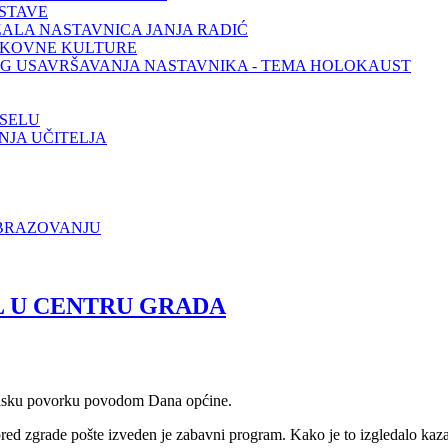
STAVE
ŽALA NASTAVNICA JANJA RADIĆ
LIKOVNE KULTURE
OG USAVRŠAVANJA NASTAVNIKA - TEMA HOLOKAUST
 SELU
JA UČITELJA
OBRAZOVANJU
 U CENTRU GRADA
evalsku povorku povodom Dana općine.
ed zgrade pošte izveden je zabavni program. Kako je to izgledalo kazat 