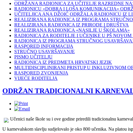
ODRŽANA RADIONICA ZA UČITELJE RAZREDNE NA
RADIONICU «DOBRA I LOŠA KOMUNIKACIJA» ODR
UČITELJICA ANA DŽOIĆ ODRŽALA RADIONICU IZ 
REALIZIRANA RADIONICA IZ PROGRAMA STRUČN
REALIZIRANA RADIONICA IZ PRIRODE I DRUŠTVA
REALIZIRANA RADIONICA «NASILJE U ŠKOLAMA»
RADIONICA ZA RODITELJE I UČENIKE U PŠ NOVOM
RADIONICA IZ PROGRAMA STRUČNOG USAVRŠAVAN
RASPORED INFORMACIJA
STRUČNO USAVRŠAVANJE
PISMO UČITELJU
RADIONICA IZ PREDMETA HRVATSKI JEZIK
MULTIDISCIPLINIRANI PRISTUP U INKLUZIVNOM 
RASPORED ZVONJENJA
VIJEĆE RODITELJA
ODRŽAN TRADICIONALNI KARNEVAL
Učenici naše škole su i ove godine priredili tradicionalnu karn
U karnevalskom slavlju sudjelovalo je oko 800 učenika. Na platou ispr